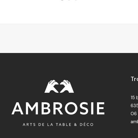
Tr
15 
635
06 
amb