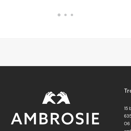
Tr
15 
635
06 