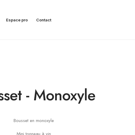
Espace pro
Contact
set - Monoxyle
Bousset en monoxyle
Mini tonneau à vin