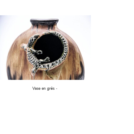
Vase en grès
Vie