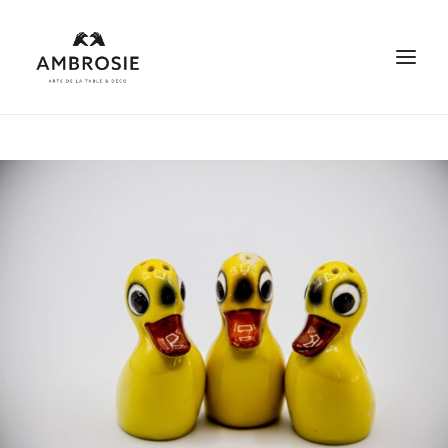
Les arts de la table
Déco et maison
Débarras maison
Espace pro
Contact